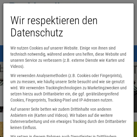
Wir respektieren den
Datenschutz
Wir nutzen Cookies auf unserer Website. Einige von ihnen sind
Menü
technisch notwendig, während andere uns helfen, diese Website und
0
unseren Service zu verbessern (z.B. externe Dienste wie Karten und
Videos).
Wir verwenden Analysemethoden (z.B. Cookies oder Fingerprints),
um zu messen, wie häufig unsere Seite besucht und wie sie genutzt
wird. Wir verwenden Trackingtechnologien zu Marketingzwecken und
Seit 1. August 1900 Ihre Buchhandlung vor
setzen hierzu auch Drittanbieter ein, die ggf. geräteübergreifend
Ort!
Cookies, Fingerprints, Tracking-Pixel und IP-Adressen nutzen.
Auf unserer Seite betten wir zudem Drittinhalte von anderen
Anbietern ein (Karten und Videos). Wir haben auf die weitere
Datenverarbeitung und ein etwaiges Tracking durch den Drittanbieter
keinen Einfluss.
Wir setzen in diesem Rahmen auch Dienstleister in Drittländern